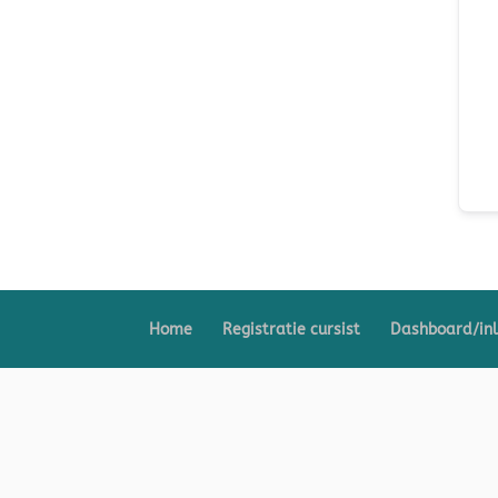
Home
Registratie cursist
Dashboard/in