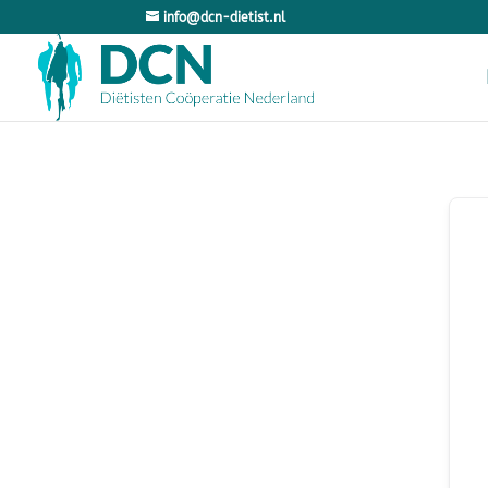
info@dcn-dietist.nl