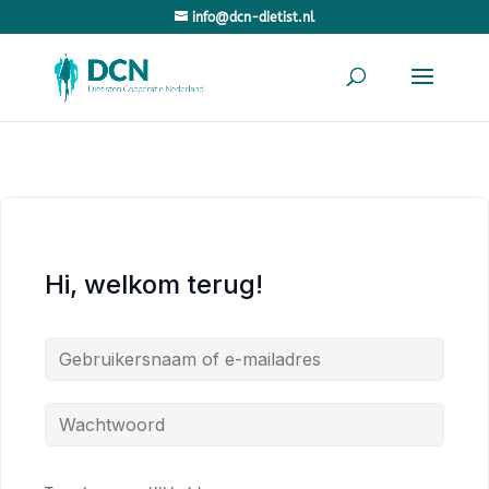
info@dcn-dietist.nl
Hi, welkom terug!