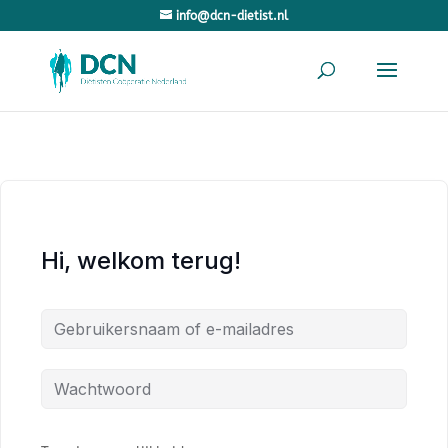
info@dcn-dietist.nl
Hi, welkom terug!