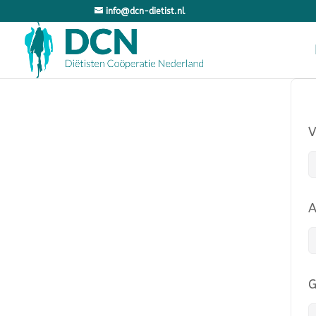
info@dcn-dietist.nl
A
G